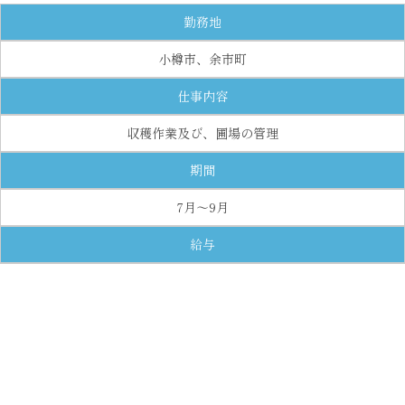
勤務地
小樽市、余市町
仕事内容
収穫作業及び、圃場の管理
期間
7月～9月
給与
時給900円（試用期間）100時間、試用期間後、時給1,000円
勤務時間
8:00～17：00
勤務日数